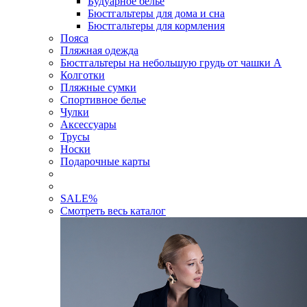
Будуарное белье
Бюстгальтеры для дома и сна
Бюстгальтеры для кормления
Пояса
Пляжная одежда
Бюстгальтеры на небольшую грудь от чашки А
Колготки
Пляжные сумки
Спортивное белье
Чулки
Аксессуары
Трусы
Носки
Подарочные карты
SALE
%
Смотреть весь каталог