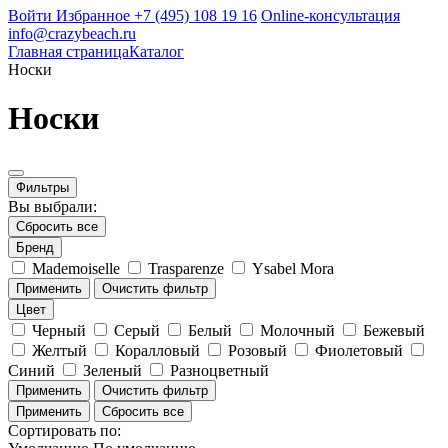
Войти
Избранное
+7 (495) 108 19 16
Online-консультация
info@crazybeach.ru
Главная страница
Каталог
Носки
Носки
Фильтры
Вы выбрали:
Сбросить все
Бренд
Mademoiselle
Trasparenze
Ysabel Mora
Применить
Очистить фильтр
Цвет
Черный
Серый
Белый
Молочный
Бежевый
Желтый
Коралловый
Розовый
Фиолетовый
Синий
Зеленый
Разноцветный
Применить
Очистить фильтр
Применить
Сбросить все
Сортировать по: