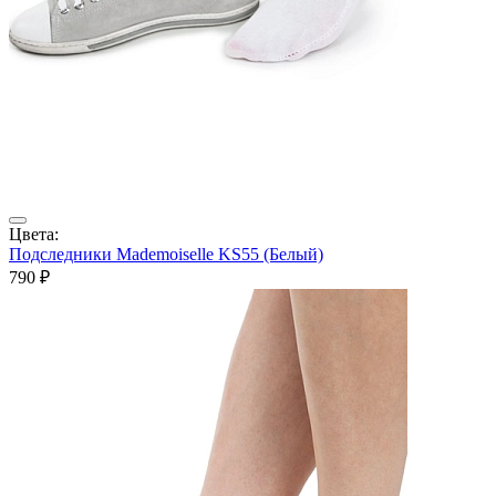
Цвета:
Подследники Mademoiselle KS55 (Белый)
790 ₽