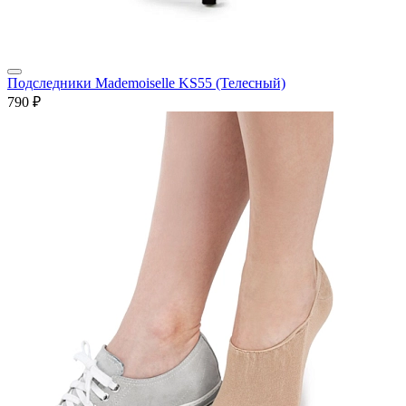
Подследники Mademoiselle KS55 (Телесный)
790 ₽