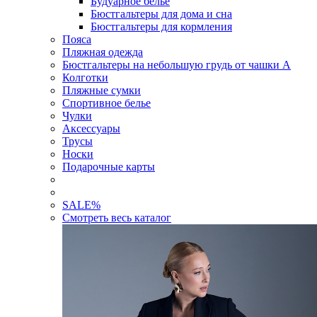
Будуарное белье
Бюстгальтеры для дома и сна
Бюстгальтеры для кормления
Пояса
Пляжная одежда
Бюстгальтеры на небольшую грудь от чашки А
Колготки
Пляжные сумки
Спортивное белье
Чулки
Аксессуары
Трусы
Носки
Подарочные карты
SALE
%
Смотреть весь каталог