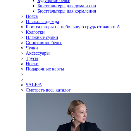
Будуарное белье
Бюстгальтеры для дома и сна
Бюстгальтеры для кормления
Пояса
Пляжная одежда
Бюстгальтеры на небольшую грудь от чашки А
Колготки
Пляжные сумки
Спортивное белье
Чулки
Аксессуары
Трусы
Носки
Подарочные карты
SALE
%
Смотреть весь каталог