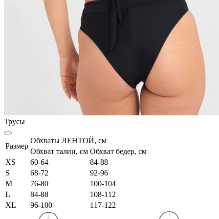
Трусы
Обхваты ЛЕНТОЙ, см
Размер
Обхват талии, см
Обхват бедер, см
XS
60-64
84-88
S
68-72
92-96
M
76-80
100-104
L
84-88
108-112
XL
96-100
117-122