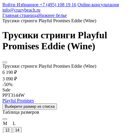
Войти
Избранное
+7 (495) 108 19 16
Online-консультация
info@crazybeach.ru
Главная страница
Нижнее белье
Трусики стринги Playful Promises Eddie (Wine)
Трусики стринги Playful
Promises Eddie (Wine)
Трусики стринги Playful Promises Eddie (Wine)
6 190 ₽
3 090 ₽
-
50
%
Sale
PPT3144W
Playful Promises
Выберите размер из списка
Таблица размеров
M
L
12
14