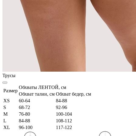
Трусы
Обхваты ЛЕНТОЙ, см
Размер
Обхват талии, см
Обхват бедер, см
XS
60-64
84-88
S
68-72
92-96
M
76-80
100-104
L
84-88
108-112
XL
96-100
117-122