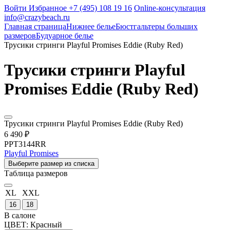
Войти
Избранное
+7 (495) 108 19 16
Online-консультация
info@crazybeach.ru
Главная страница
Нижнее белье
Бюстгальтеры больших
размеров
Будуарное белье
Трусики стринги Playful Promises Eddie (Ruby Red)
Трусики стринги Playful
Promises Eddie (Ruby Red)
Трусики стринги Playful Promises Eddie (Ruby Red)
6 490 ₽
PPT3144RR
Playful Promises
Выберите размер из списка
Таблица размеров
XL
XXL
16
18
В салоне
ЦВЕТ:
Красный