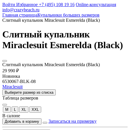
Войти
Избранное
+7 (495) 108 19 16
Online-консультация
info@crazybeach.ru
Главная страница
Купальники больших размеров
Слитный купальник Miraclesuit Esmerelda (Black)
Слитный купальник
Miraclesuit Esmerelda (Black)
Слитный купальник Miraclesuit Esmerelda (Black)
29 990 ₽
Новинка
6530067-BLK-08
Miraclesuit
Выберите размер из списка
Таблица размеров
M
L
XL
XXL
В салоне
Записаться на примерку
Добавить в корзину