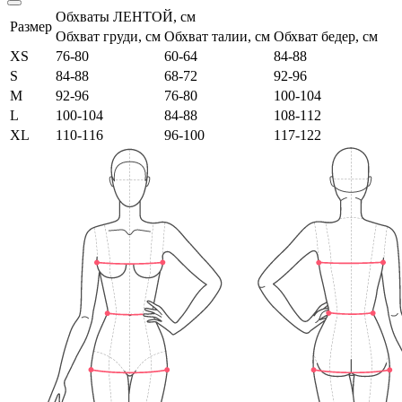
Обхваты ЛЕНТОЙ, см
Размер
Обхват груди, см
Обхват талии, см
Обхват бедер, см
XS
76-80
60-64
84-88
S
84-88
68-72
92-96
M
92-96
76-80
100-104
L
100-104
84-88
108-112
XL
110-116
96-100
117-122