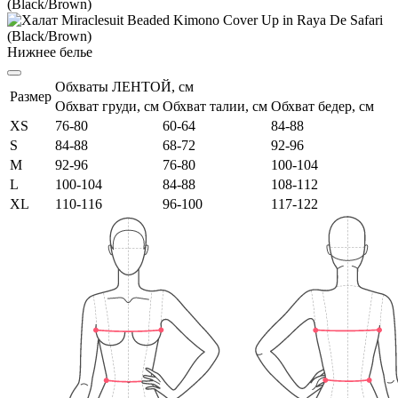
Нижнее белье
Обхваты ЛЕНТОЙ, см
Размер
Обхват груди, см
Обхват талии, см
Обхват бедер, см
XS
76-80
60-64
84-88
S
84-88
68-72
92-96
M
92-96
76-80
100-104
L
100-104
84-88
108-112
XL
110-116
96-100
117-122