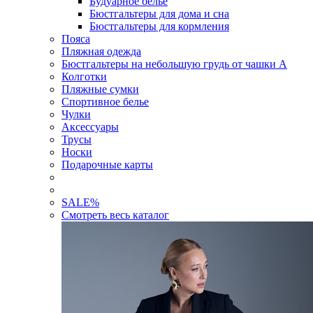
Будуарное белье
Бюстгальтеры для дома и сна
Бюстгальтеры для кормления
Пояса
Пляжная одежда
Бюстгальтеры на небольшую грудь от чашки А
Колготки
Пляжные сумки
Спортивное белье
Чулки
Аксессуары
Трусы
Носки
Подарочные карты
SALE
%
Смотреть весь каталог