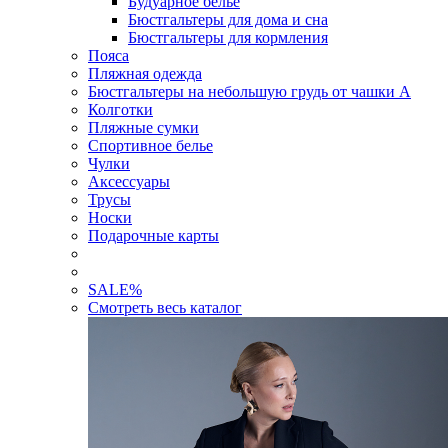
Будуарное белье
Бюстгальтеры для дома и сна
Бюстгальтеры для кормления
Пояса
Пляжная одежда
Бюстгальтеры на небольшую грудь от чашки А
Колготки
Пляжные сумки
Спортивное белье
Чулки
Аксессуары
Трусы
Носки
Подарочные карты
SALE
%
Смотреть весь каталог