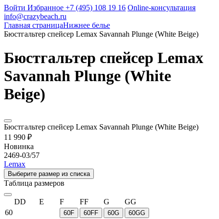
Войти
Избранное
+7 (495) 108 19 16
Online-консультация
info@crazybeach.ru
Главная страница
Нижнее белье
Бюстгальтер спейсер Lemax Savannah Plunge (White Beige)
Бюстгальтер спейсер Lemax
Savannah Plunge (White
Beige)
Бюстгальтер спейсер Lemax Savannah Plunge (White Beige)
11 990 ₽
Новинка
2469-03/57
Lemax
Выберите размер из списка
Таблица размеров
DD
E
F
FF
G
GG
60
60F
60FF
60G
60GG