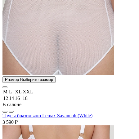
Размер
Выберите размер
M
L
XL
XXL
12
14
16
18
В салоне
Трусы бразильяно Lemax Savannah (White)
3 590 ₽