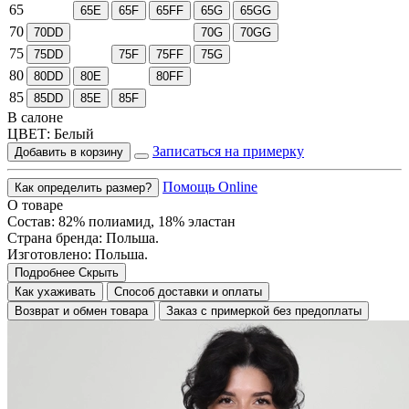
65
65E
65F
65FF
65G
65GG
70
70DD
70G
70GG
75
75DD
75F
75FF
75G
80
80DD
80E
80FF
85
85DD
85E
85F
В салоне
ЦВЕТ:
Белый
Записаться на примерку
Добавить в корзину
Помощь Online
Как определить размер?
О товаре
Состав: 82% полиамид, 18% эластан
Страна бренда: Польша.
Изготовлено: Польша.
Подробнее
Скрыть
Как ухаживать
Способ доставки и оплаты
Возврат и обмен товара
Заказ с примеркой без предоплаты