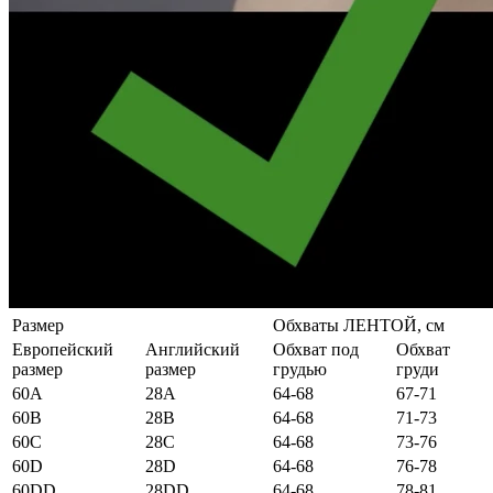
Размер
Обхваты ЛЕНТОЙ, см
Европейский
Английский
Обхват под
Обхват
размер
размер
грудью
груди
60А
28А
64-68
67-71
60B
28B
64-68
71-73
60C
28C
64-68
73-76
60D
28D
64-68
76-78
60DD
28DD
64-68
78-81