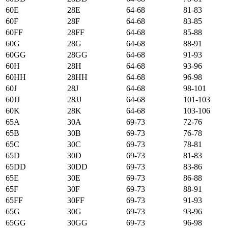
60E
28E
64-68
81-83
60F
28F
64-68
83-85
60FF
28FF
64-68
85-88
60G
28G
64-68
88-91
60GG
28GG
64-68
91-93
60H
28H
64-68
93-96
60HH
28HH
64-68
96-98
60J
28J
64-68
98-101
60JJ
28JJ
64-68
101-103
60K
28K
64-68
103-106
65А
30А
69-73
72-76
65B
30B
69-73
76-78
65C
30C
69-73
78-81
65D
30D
69-73
81-83
65DD
30DD
69-73
83-86
65E
30E
69-73
86-88
65F
30F
69-73
88-91
65FF
30FF
69-73
91-93
65G
30G
69-73
93-96
65GG
30GG
69-73
96-98