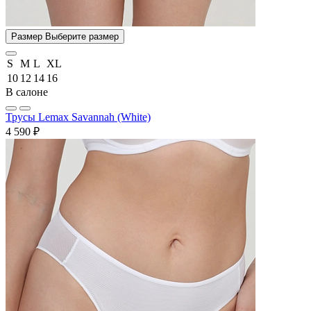
Размер
Выберите размер
S
M
L
XL
10
12
14
16
В салоне
Трусы Lemax Savannah (White)
4 590 ₽