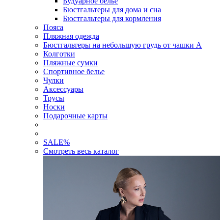
Будуарное белье
Бюстгальтеры для дома и сна
Бюстгальтеры для кормления
Пояса
Пляжная одежда
Бюстгальтеры на небольшую грудь от чашки А
Колготки
Пляжные сумки
Спортивное белье
Чулки
Аксессуары
Трусы
Носки
Подарочные карты
SALE
%
Смотреть весь каталог