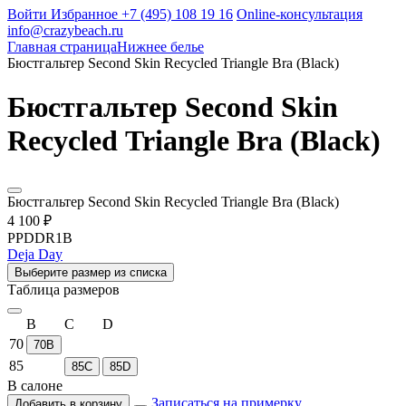
Войти
Избранное
+7 (495) 108 19 16
Online-консультация
info@crazybeach.ru
Главная страница
Нижнее белье
Бюстгальтер Second Skin Recycled Triangle Bra (Black)
Бюстгальтер Second Skin
Recycled Triangle Bra (Black)
Бюстгальтер Second Skin Recycled Triangle Bra (Black)
4 100 ₽
PPDDR1B
Deja Day
Выберите размер из списка
Таблица размеров
B
C
D
70
70B
85
85C
85D
В салоне
Записаться на примерку
Добавить в корзину