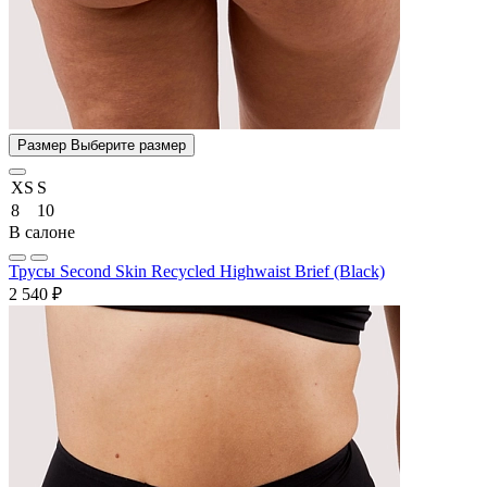
Размер
Выберите размер
XS
S
8
10
В салоне
Трусы Second Skin Recycled Highwaist Brief (Black)
2 540 ₽