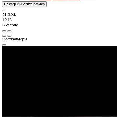
Размер
Выберите размер
M
XXL
12
18
В салоне
Бюстгальтеры