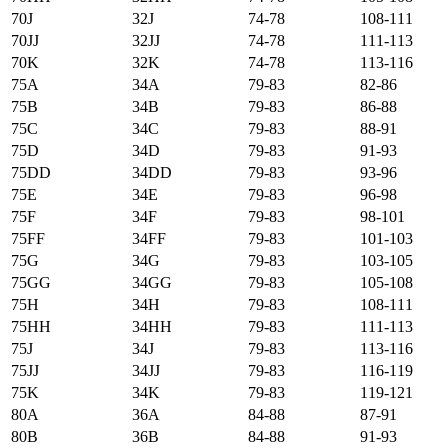
70J
32J
74-78
108-111
70JJ
32JJ
74-78
111-113
70K
32K
74-78
113-116
75А
34А
79-83
82-86
75B
34B
79-83
86-88
75C
34C
79-83
88-91
75D
34D
79-83
91-93
75DD
34DD
79-83
93-96
75E
34E
79-83
96-98
75F
34F
79-83
98-101
75FF
34FF
79-83
101-103
75G
34G
79-83
103-105
75GG
34GG
79-83
105-108
75H
34H
79-83
108-111
75HH
34HH
79-83
111-113
75J
34J
79-83
113-116
75JJ
34JJ
79-83
116-119
75K
34K
79-83
119-121
80А
36А
84-88
87-91
80B
36B
84-88
91-93