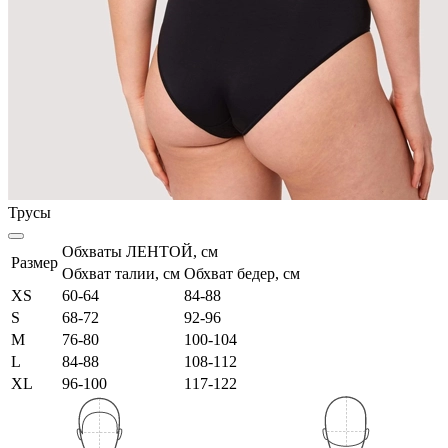
Трусы
Обхваты ЛЕНТОЙ, см
Размер
Обхват талии, см
Обхват бедер, см
XS
60-64
84-88
S
68-72
92-96
M
76-80
100-104
L
84-88
108-112
XL
96-100
117-122