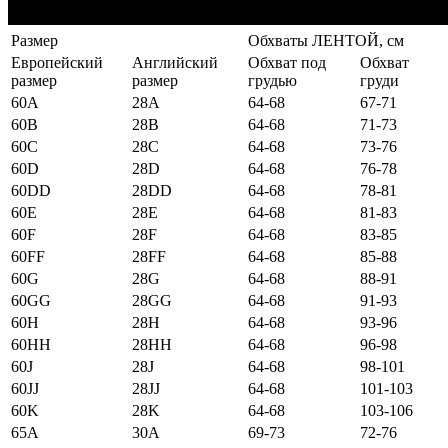
Размер
Обхваты ЛЕНТОЙ, см
Европейский
Английский
Обхват под
Обхват
размер
размер
грудью
груди
60А
28А
64-68
67-71
60B
28B
64-68
71-73
60C
28C
64-68
73-76
60D
28D
64-68
76-78
60DD
28DD
64-68
78-81
60E
28E
64-68
81-83
60F
28F
64-68
83-85
60FF
28FF
64-68
85-88
60G
28G
64-68
88-91
60GG
28GG
64-68
91-93
60H
28H
64-68
93-96
60HH
28HH
64-68
96-98
60J
28J
64-68
98-101
60JJ
28JJ
64-68
101-103
60K
28K
64-68
103-106
65А
30А
69-73
72-76