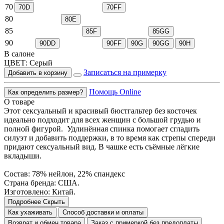
70
70D
70FF
80
80E
85
85F
85GG
90
90DD
90FF
90G
90GG
90H
В салоне
ЦВЕТ:
Серый
Записаться на примерку
Добавить в корзину
Помощь Online
Как определить размер?
О товаре
Этот сексуальный и красивый бюстгальтер без косточек
идеально подходит для всех женщин с большой грудью и
полной фигурой. Удлинённая спинка помогает сгладить
силуэт и добавить поддержки, в то время как стрепы спереди
придают сексуальный вид. В чашке есть съёмные лёгкие
вкладыши.
Состав: 78% нейлон, 22% спандекс
Страна бренда: США.
Изготовлено: Китай.
Подробнее
Скрыть
Как ухаживать
Способ доставки и оплаты
Возврат и обмен товара
Заказ с примеркой без предоплаты