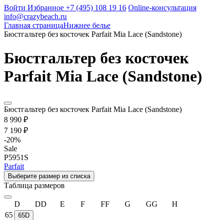
Войти
Избранное
+7 (495) 108 19 16
Online-консультация
info@crazybeach.ru
Главная страница
Нижнее белье
Бюстгальтер без косточек Parfait Mia Lace (Sandstone)
Бюстгальтер без косточек
Parfait Mia Lace (Sandstone)
Бюстгальтер без косточек Parfait Mia Lace (Sandstone)
8 990 ₽
7 190 ₽
-
20
%
Sale
P5951S
Parfait
Выберите размер из списка
Таблица размеров
D
DD
E
F
FF
G
GG
H
65
65D