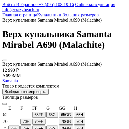
Войти
Избранное
+7 (495) 108 19 16
Online-консультация
info@crazybeach.ru
Главная страница
Купальники больших размеров
Верх купальника Samanta Mirabel A690 (Malachite)
Верх купальника Samanta
Mirabel A690 (Malachite)
Верх купальника Samanta Mirabel A690 (Malachite)
12 990 ₽
A690MM
Samanta
Товар продается комплектом
Выберите размер верха
Таблица размеров
E
F
FF
G
GG
H
65
65FF
65G
65GG
65H
70
70F
70FF
70GG
70H
75
75E
75F
75FF
75G
75GG
75H