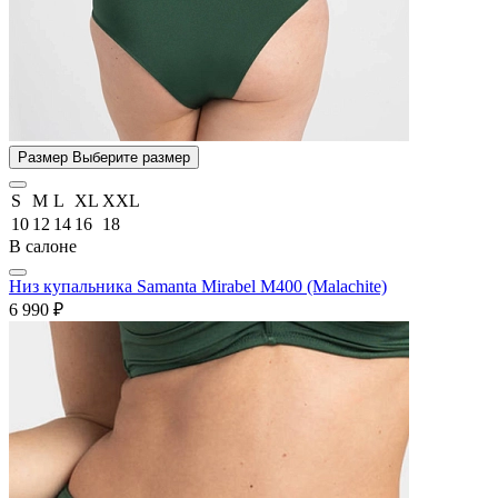
Размер
Выберите размер
S
M
L
XL
XXL
10
12
14
16
18
В салоне
Низ купальника Samanta Mirabel M400 (Malachite)
6 990 ₽