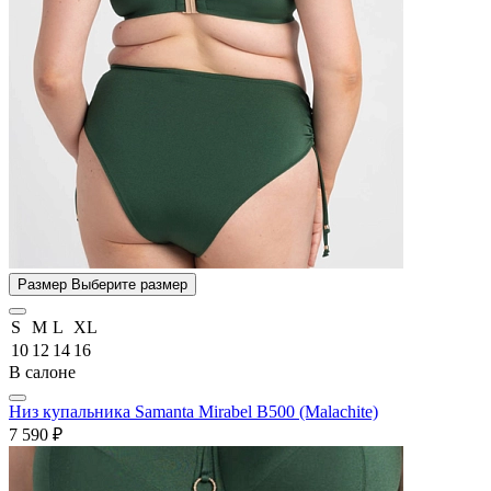
Размер
Выберите размер
S
M
L
XL
10
12
14
16
В салоне
Низ купальника Samanta Mirabel B500 (Malachite)
7 590 ₽