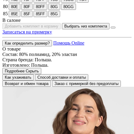
80
80E
80F
80FF
80G
80GG
85
85E
85F
85FF
85G
В салоне
Добавить комплект в корзину
Выбрать низ комплекта
Записаться на примерку
Помощь Online
Как определить размер?
О товаре
Состав: 80% полиамид, 20% эластан
Страна бренда: Польша.
Изготовлено: Польша.
Подробнее
Скрыть
Как ухаживать
Способ доставки и оплаты
Возврат и обмен товара
Заказ с примеркой без предоплаты