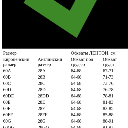
Размер
Обхваты ЛЕНТОЙ, см
Европейский
Английский
Обхват под
Обхват
размер
размер
грудью
груди
60А
28А
64-68
67-71
60B
28B
64-68
71-73
60C
28C
64-68
73-76
60D
28D
64-68
76-78
60DD
28DD
64-68
78-81
60E
28E
64-68
81-83
60F
28F
64-68
83-85
60FF
28FF
64-68
85-88
60G
28G
64-68
88-91
60GG
28GG
64-68
91-93