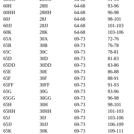
60H
28H
64-68
93-96
60HH
28HH
64-68
96-98
60J
28J
64-68
98-101
60JJ
28JJ
64-68
101-103
60K
28K
64-68
103-106
65А
30А
69-73
72-76
65B
30B
69-73
76-78
65C
30C
69-73
78-81
65D
30D
69-73
81-83
65DD
30DD
69-73
83-86
65E
30E
69-73
86-88
65F
30F
69-73
88-91
65FF
30FF
69-73
91-93
65G
30G
69-73
93-96
65GG
30GG
69-73
96-98
65H
30H
69-73
98-101
65HH
30HH
69-73
101-103
65J
30J
69-73
103-106
65JJ
30JJ
69-73
106-109
65K
30K
69-73
109-111