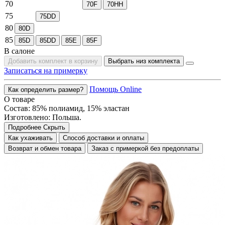
70
70F
70HH
75
75DD
80
80D
85
85D
85DD
85E
85F
В салоне
Добавить комплект в корзину
Выбрать низ комплекта
Записаться на примерку
Помощь Online
Как определить размер?
О товаре
Состав: 85% полиамид, 15% эластан
Изготовлено: Польша.
Подробнее
Скрыть
Как ухаживать
Способ доставки и оплаты
Возврат и обмен товара
Заказ с примеркой без предоплаты