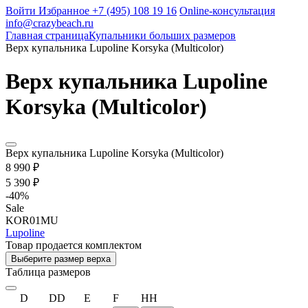
Войти
Избранное
+7 (495) 108 19 16
Online-консультация
info@crazybeach.ru
Главная страница
Купальники больших размеров
Верх купальника Lupoline Korsyka (Multicolor)
Верх купальника Lupoline
Korsyka (Multicolor)
Верх купальника Lupoline Korsyka (Multicolor)
8 990 ₽
5 390 ₽
-
40
%
Sale
KOR01MU
Lupoline
Товар продается комплектом
Выберите размер верха
Таблица размеров
D
DD
E
F
HH