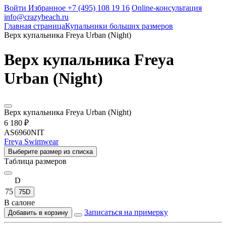
Войти
Избранное
+7 (495) 108 19 16
Online-консультация
info@crazybeach.ru
Главная страница
Купальники больших размеров
Верх купальника Freya Urban (Night)
Верх купальника Freya
Urban (Night)
Верх купальника Freya Urban (Night)
6 180 ₽
AS6960NIT
Freya Swimwear
Выберите размер из списка
Таблица размеров
D
75
75D
В салоне
Записаться на примерку
Добавить в корзину