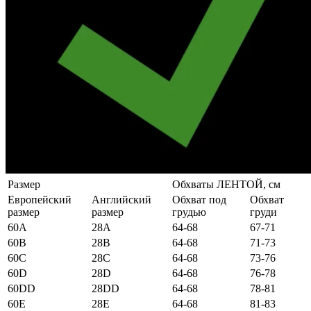
Размер
Обхваты ЛЕНТОЙ, см
Европейский
Английский
Обхват под
Обхват
размер
размер
грудью
груди
60А
28А
64-68
67-71
60B
28B
64-68
71-73
60C
28C
64-68
73-76
60D
28D
64-68
76-78
60DD
28DD
64-68
78-81
60E
28E
64-68
81-83