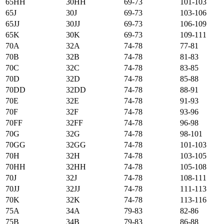
65HH
30HH
69-73
101-103
65J
30J
69-73
103-106
65JJ
30JJ
69-73
106-109
65K
30K
69-73
109-111
70А
32А
74-78
77-81
70B
32B
74-78
81-83
70C
32C
74-78
83-85
70D
32D
74-78
85-88
70DD
32DD
74-78
88-91
70E
32E
74-78
91-93
70F
32F
74-78
93-96
70FF
32FF
74-78
96-98
70G
32G
74-78
98-101
70GG
32GG
74-78
101-103
70H
32H
74-78
103-105
70HH
32HH
74-78
105-108
70J
32J
74-78
108-111
70JJ
32JJ
74-78
111-113
70K
32K
74-78
113-116
75А
34А
79-83
82-86
75B
34B
79-83
86-88