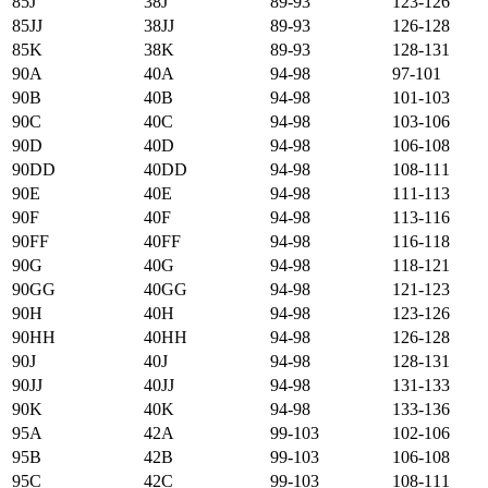
85J
38J
89-93
123-126
85JJ
38JJ
89-93
126-128
85K
38K
89-93
128-131
90А
40А
94-98
97-101
90B
40B
94-98
101-103
90C
40C
94-98
103-106
90D
40D
94-98
106-108
90DD
40DD
94-98
108-111
90E
40E
94-98
111-113
90F
40F
94-98
113-116
90FF
40FF
94-98
116-118
90G
40G
94-98
118-121
90GG
40GG
94-98
121-123
90H
40H
94-98
123-126
90HH
40HH
94-98
126-128
90J
40J
94-98
128-131
90JJ
40JJ
94-98
131-133
90K
40K
94-98
133-136
95А
42А
99-103
102-106
95B
42B
99-103
106-108
95C
42C
99-103
108-111