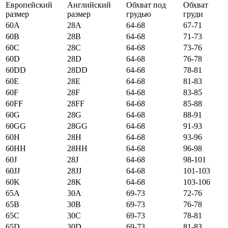
Европейский
Английский
Обхват под
Обхват
размер
размер
грудью
груди
60А
28А
64-68
67-71
60B
28B
64-68
71-73
60C
28C
64-68
73-76
60D
28D
64-68
76-78
60DD
28DD
64-68
78-81
60E
28E
64-68
81-83
60F
28F
64-68
83-85
60FF
28FF
64-68
85-88
60G
28G
64-68
88-91
60GG
28GG
64-68
91-93
60H
28H
64-68
93-96
60HH
28HH
64-68
96-98
60J
28J
64-68
98-101
60JJ
28JJ
64-68
101-103
60K
28K
64-68
103-106
65А
30А
69-73
72-76
65B
30B
69-73
76-78
65C
30C
69-73
78-81
65D
30D
69-73
81-83