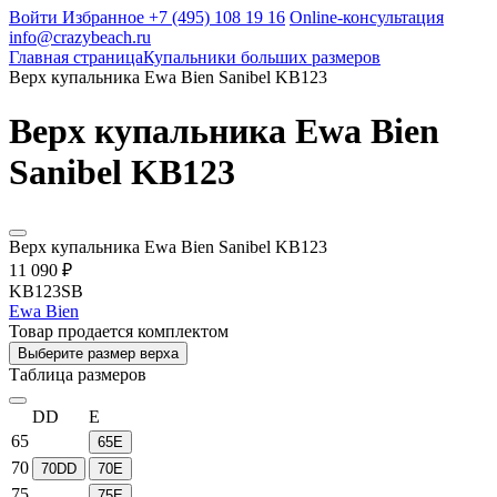
Войти
Избранное
+7 (495) 108 19 16
Online-консультация
info@crazybeach.ru
Главная страница
Купальники больших размеров
Верх купальника Ewa Bien Sanibel KB123
Верх купальника Ewa Bien
Sanibel KB123
Верх купальника Ewa Bien Sanibel KB123
11 090 ₽
KB123SB
Ewa Bien
Товар продается комплектом
Выберите размер верха
Таблица размеров
DD
E
65
65E
70
70DD
70E
75
75E