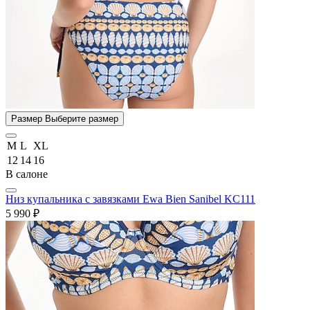
Размер
Выберите размер
M
L
XL
12
14
16
В салоне
Низ купальника с завязками Ewa Bien Sanibel KC111
5 990 ₽