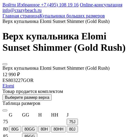
Войти
Избранное
+7 (495) 108 19 16
Online-консультация
info@crazybeach.ru
Главная страница
Купальники больших размеров
Верх купальника Elomi Sunset Shimmer (Gold Rush)
Верх купальника Elomi
Sunset Shimmer (Gold Rush)
Верх купальника Elomi Sunset Shimmer (Gold Rush)
12 990 ₽
ES803227GOR
Elomi
Товар продается комплектом
Выберите размер верха
Таблица размеров
G
GG
H
HH
J
75
75J
80
80G
80GG
80H
80HH
80J
85
85GG