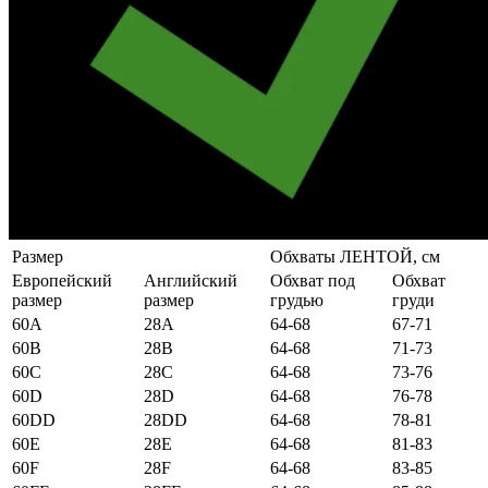
Размер
Обхваты ЛЕНТОЙ, см
Европейский
Английский
Обхват под
Обхват
размер
размер
грудью
груди
60А
28А
64-68
67-71
60B
28B
64-68
71-73
60C
28C
64-68
73-76
60D
28D
64-68
76-78
60DD
28DD
64-68
78-81
60E
28E
64-68
81-83
60F
28F
64-68
83-85