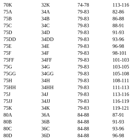
70K
32K
74-78
113-116
75А
34А
79-83
82-86
75B
34B
79-83
86-88
75C
34C
79-83
88-91
75D
34D
79-83
91-93
75DD
34DD
79-83
93-96
75E
34E
79-83
96-98
75F
34F
79-83
98-101
75FF
34FF
79-83
101-103
75G
34G
79-83
103-105
75GG
34GG
79-83
105-108
75H
34H
79-83
108-111
75HH
34HH
79-83
111-113
75J
34J
79-83
113-116
75JJ
34JJ
79-83
116-119
75K
34K
79-83
119-121
80А
36А
84-88
87-91
80B
36B
84-88
91-93
80C
36C
84-88
93-96
80D
36D
84-88
96-98