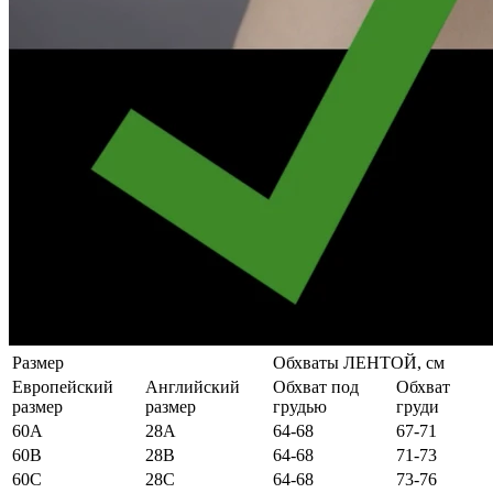
Размер
Обхваты ЛЕНТОЙ, см
Европейский
Английский
Обхват под
Обхват
размер
размер
грудью
груди
60А
28А
64-68
67-71
60B
28B
64-68
71-73
60C
28C
64-68
73-76