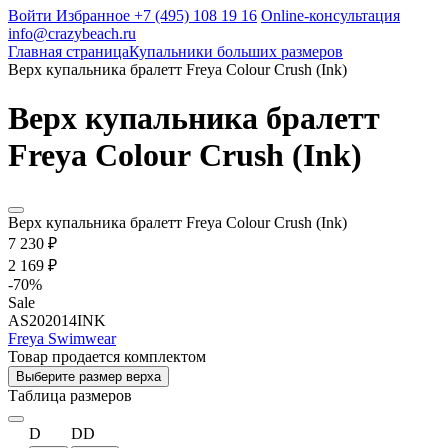
Войти
Избранное
+7 (495) 108 19 16
Online-консультация
info@crazybeach.ru
Главная страница
Купальники больших размеров
Верх купальника бралетт Freya Colour Crush (Ink)
Верх купальника бралетт
Freya Colour Crush (Ink)
Верх купальника бралетт Freya Colour Crush (Ink)
7 230 ₽
2 169 ₽
-
70
%
Sale
AS202014INK
Freya Swimwear
Товар продается комплектом
Выберите размер верха
Таблица размеров
D
DD