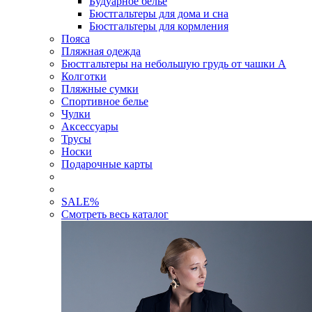
Будуарное белье
Бюстгальтеры для дома и сна
Бюстгальтеры для кормления
Пояса
Пляжная одежда
Бюстгальтеры на небольшую грудь от чашки А
Колготки
Пляжные сумки
Спортивное белье
Чулки
Аксессуары
Трусы
Носки
Подарочные карты
SALE
%
Смотреть весь каталог