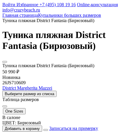
Войти
Избранное
+7 (495) 108 19 16
Online-консультация
info@crazybeach.ru
Главная страница
Купальники больших размеров
Туника пляжная District Fantasia (Бирюзовый)
Туника пляжная District
Fantasia (Бирюзовый)
Туника пляжная District Fantasia (Бирюзовый)
50 990 ₽
Новинка
26JS710609
District Margherita Mazzei
Выберите размер из списка
Таблица размеров
One Sizes
В салоне
ЦВЕТ:
Бирюзовый
Записаться на примерку
Добавить в корзину