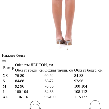
Нижнее белье
Обхваты ЛЕНТОЙ, см
Размер
Обхват груди, см
Обхват талии, см
Обхват бедер, см
XS
76-80
60-64
84-88
S
84-88
68-72
92-96
M
92-96
76-80
100-104
L
100-104
84-88
108-112
XL
110-116
96-100
117-122