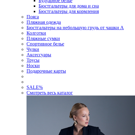
Будуарное белье
Бюстгальтеры для дома и сна
Бюстгальтеры для кормления
Пояса
Пляжная одежда
Бюстгальтеры на небольшую грудь от чашки А
Колготки
Пляжные сумки
Спортивное белье
Чулки
Аксессуары
Трусы
Носки
Подарочные карты
SALE
%
Смотреть весь каталог