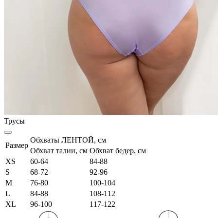
Трусы
Обхваты ЛЕНТОЙ, см
Размер
Обхват талии, см
Обхват бедер, см
XS
60-64
84-88
S
68-72
92-96
M
76-80
100-104
L
84-88
108-112
XL
96-100
117-122