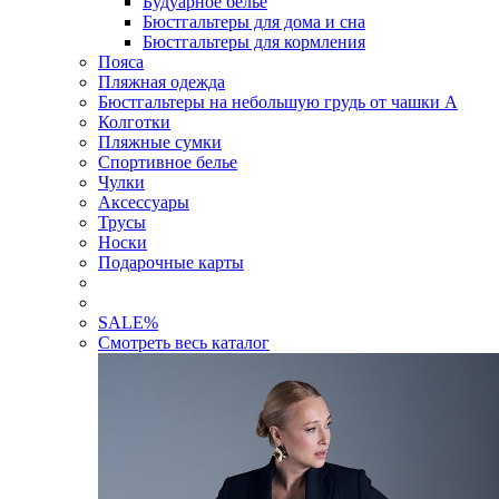
Будуарное белье
Бюстгальтеры для дома и сна
Бюстгальтеры для кормления
Пояса
Пляжная одежда
Бюстгальтеры на небольшую грудь от чашки А
Колготки
Пляжные сумки
Спортивное белье
Чулки
Аксессуары
Трусы
Носки
Подарочные карты
SALE
%
Смотреть весь каталог