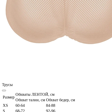
Трусы
Обхваты ЛЕНТОЙ, см
Размер
Обхват талии, см
Обхват бедер, см
XS
60-64
84-88
S
68-72
92-96