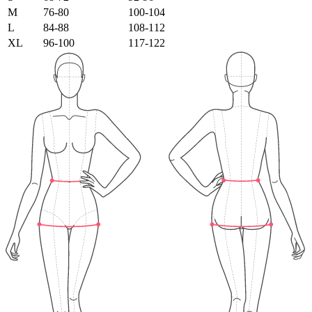
M
76-80
100-104
L
84-88
108-112
XL
96-100
117-122