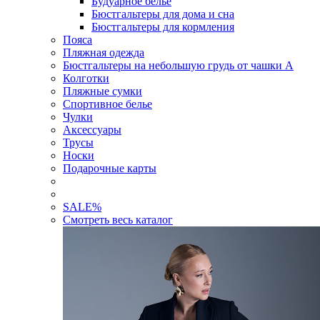
Будуарное белье
Бюстгальтеры для дома и сна
Бюстгальтеры для кормления
Пояса
Пляжная одежда
Бюстгальтеры на небольшую грудь от чашки А
Колготки
Пляжные сумки
Спортивное белье
Чулки
Аксессуары
Трусы
Носки
Подарочные карты
SALE
%
Смотреть весь каталог