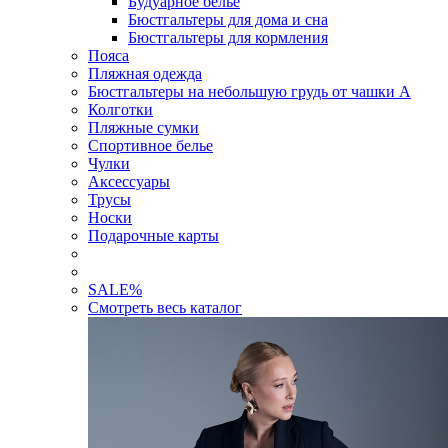
Будуарное белье
Бюстгальтеры для дома и сна
Бюстгальтеры для кормления
Пояса
Пляжная одежда
Бюстгальтеры на небольшую грудь от чашки А
Колготки
Пляжные сумки
Спортивное белье
Чулки
Аксессуары
Трусы
Носки
Подарочные карты
SALE
%
Смотреть весь каталог