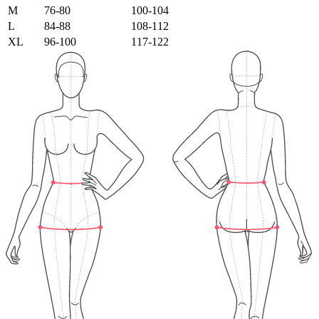
M
76-80
100-104
L
84-88
108-112
XL
96-100
117-122