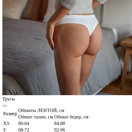
Трусы
Обхваты ЛЕНТОЙ, см
Размер
Обхват талии, см
Обхват бедер, см
XS
60-64
84-88
S
68-72
92-96