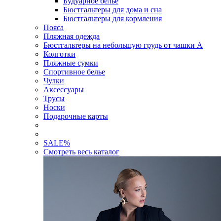
Будуарное белье
Бюстгальтеры для дома и сна
Бюстгальтеры для кормления
Пояса
Пляжная одежда
Бюстгальтеры на небольшую грудь от чашки А
Колготки
Пляжные сумки
Спортивное белье
Чулки
Аксессуары
Трусы
Носки
Подарочные карты
SALE
%
Смотреть весь каталог