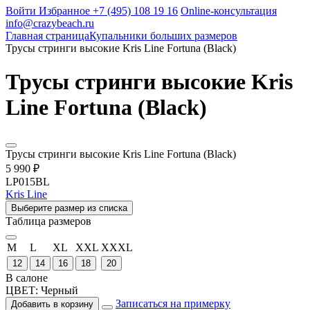
Войти
Избранное
+7 (495) 108 19 16
Online-консультация
info@crazybeach.ru
Главная страница
Купальники больших размеров
Трусы стринги высокие Kris Line Fortuna (Black)
Трусы стринги высокие Kris
Line Fortuna (Black)
Трусы стринги высокие Kris Line Fortuna (Black)
5 990 ₽
LP015BL
Kris Line
Выберите размер из списка
Таблица размеров
M
L
XL
XXL
XXXL
12
14
16
18
20
В салоне
ЦВЕТ:
Черный
Записаться на примерку
Добавить в корзину