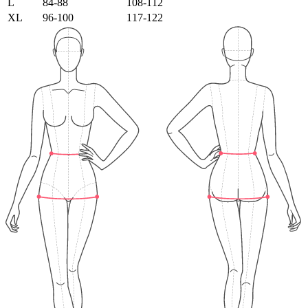
L
84-88
108-112
XL
96-100
117-122