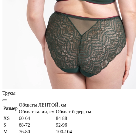
Трусы
Обхваты ЛЕНТОЙ, см
Размер
Обхват талии, см
Обхват бедер, см
XS
60-64
84-88
S
68-72
92-96
M
76-80
100-104