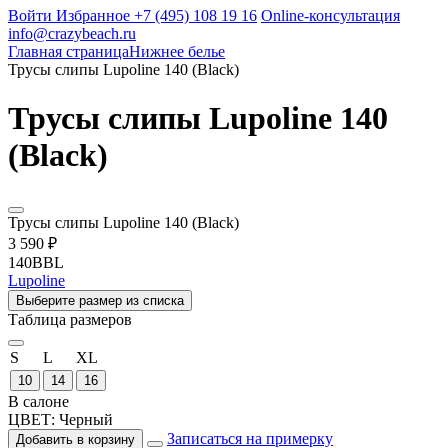
Войти
Избранное
+7 (495) 108 19 16
Online-консультация
info@crazybeach.ru
Главная страница
Нижнее белье
Трусы слипы Lupoline 140 (Black)
Трусы слипы Lupoline 140
(Black)
Трусы слипы Lupoline 140 (Black)
3 590 ₽
140BBL
Lupoline
Выберите размер из списка
Таблица размеров
S
L
XL
10
14
16
В салоне
ЦВЕТ:
Черный
Записаться на примерку
Добавить в корзину