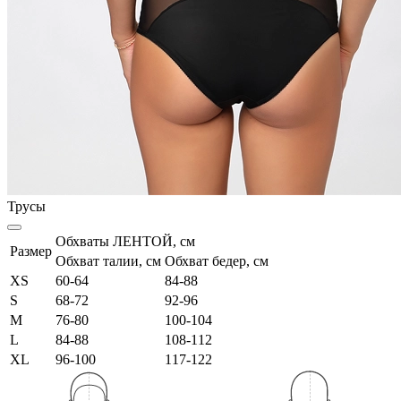
Трусы
Обхваты ЛЕНТОЙ, см
Размер
Обхват талии, см
Обхват бедер, см
XS
60-64
84-88
S
68-72
92-96
M
76-80
100-104
L
84-88
108-112
XL
96-100
117-122