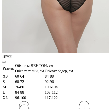
Трусы
Обхваты ЛЕНТОЙ, см
Размер
Обхват талии, см
Обхват бедер, см
XS
60-64
84-88
S
68-72
92-96
M
76-80
100-104
L
84-88
108-112
XL
96-100
117-122