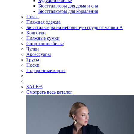
Будуарное белье
Бюстгальтеры для дома и сна
Бюстгальтеры для кормления
Пояса
Пляжная одежда
Бюстгальтеры на небольшую грудь от чашки А
Колготки
Пляжные сумки
Спортивное белье
Чулки
Аксессуары
Трусы
Носки
Подарочные карты
SALE
%
Смотреть весь каталог