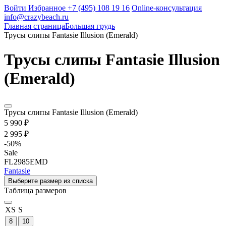
Войти
Избранное
+7 (495) 108 19 16
Online-консультация
info@crazybeach.ru
Главная страница
Большая грудь
Трусы слипы Fantasie Illusion (Emerald)
Трусы слипы Fantasie Illusion
(Emerald)
Трусы слипы Fantasie Illusion (Emerald)
5 990 ₽
2 995 ₽
-
50
%
Sale
FL2985EMD
Fantasie
Выберите размер из списка
Таблица размеров
XS
S
8
10