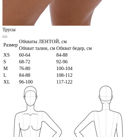
Трусы
Обхваты ЛЕНТОЙ, см
Размер
Обхват талии, см
Обхват бедер, см
XS
60-64
84-88
S
68-72
92-96
M
76-80
100-104
L
84-88
108-112
XL
96-100
117-122