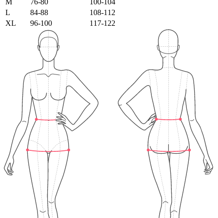
M
76-80
100-104
L
84-88
108-112
XL
96-100
117-122