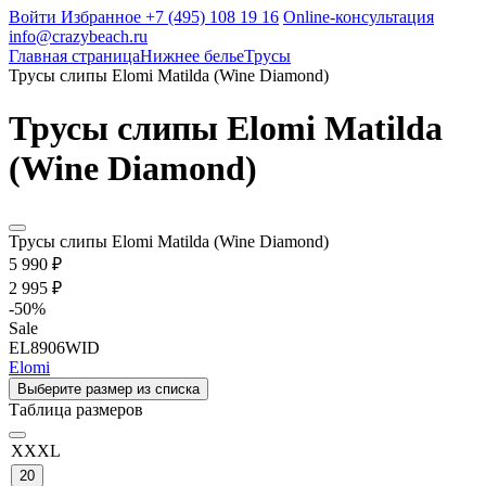
Войти
Избранное
+7 (495) 108 19 16
Online-консультация
info@crazybeach.ru
Главная страница
Нижнее белье
Трусы
Трусы слипы Elomi Matilda (Wine Diamond)
Трусы слипы Elomi Matilda
(Wine Diamond)
Трусы слипы Elomi Matilda (Wine Diamond)
5 990 ₽
2 995 ₽
-
50
%
Sale
EL8906WID
Elomi
Выберите размер из списка
Таблица размеров
XXXL
20