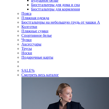
Будуарное белье
Бюстгальтеры для дома и сна
Бюстгальтеры для кормления
Пояса
Пляжная одежда
Бюстгальтеры на небольшую грудь от чашки А
Колготки
Пляжные сумки
Спортивное белье
Чулки
Аксессуары
Трусы
Носки
Подарочные карты
SALE
%
Смотреть весь каталог