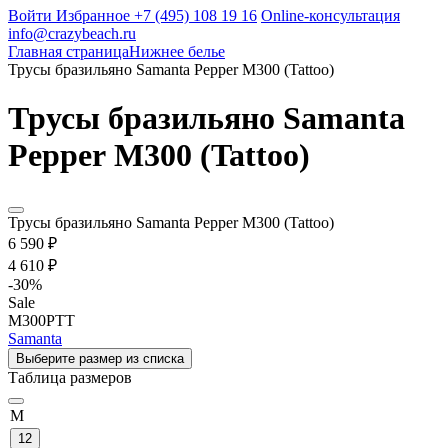
Войти
Избранное
+7 (495) 108 19 16
Online-консультация
info@crazybeach.ru
Главная страница
Нижнее белье
Трусы бразильяно Samanta Pepper M300 (Tattoo)
Трусы бразильяно Samanta
Pepper M300 (Tattoo)
Трусы бразильяно Samanta Pepper M300 (Tattoo)
6 590 ₽
4 610 ₽
-
30
%
Sale
M300PTT
Samanta
Выберите размер из списка
Таблица размеров
M
12