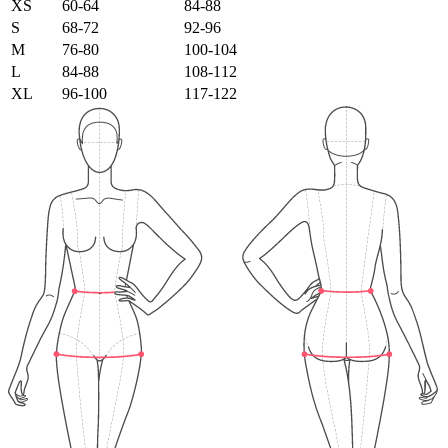
XS
60-64
84-88
S
68-72
92-96
M
76-80
100-104
L
84-88
108-112
XL
96-100
117-122