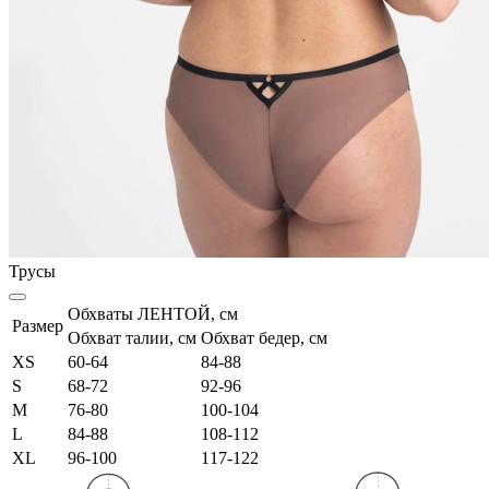
Трусы
Обхваты ЛЕНТОЙ, см
Размер
Обхват талии, см
Обхват бедер, см
XS
60-64
84-88
S
68-72
92-96
M
76-80
100-104
L
84-88
108-112
XL
96-100
117-122