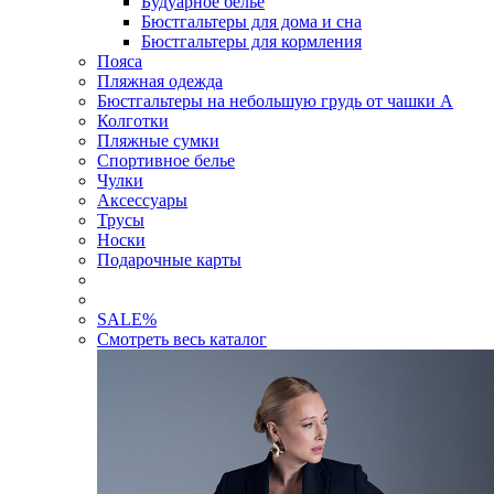
Будуарное белье
Бюстгальтеры для дома и сна
Бюстгальтеры для кормления
Пояса
Пляжная одежда
Бюстгальтеры на небольшую грудь от чашки А
Колготки
Пляжные сумки
Спортивное белье
Чулки
Аксессуары
Трусы
Носки
Подарочные карты
SALE
%
Смотреть весь каталог