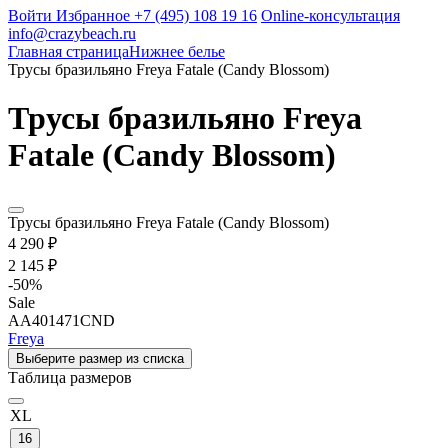
Войти
Избранное
+7 (495) 108 19 16
Online-консультация
info@crazybeach.ru
Главная страница
Нижнее белье
Трусы бразильяно Freya Fatale (Candy Blossom)
Трусы бразильяно Freya
Fatale (Candy Blossom)
Трусы бразильяно Freya Fatale (Candy Blossom)
4 290 ₽
2 145 ₽
-
50
%
Sale
AA401471CND
Freya
Выберите размер из списка
Таблица размеров
XL
16