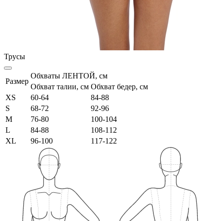
Трусы
Обхваты ЛЕНТОЙ, см
Размер
Обхват талии, см
Обхват бедер, см
XS
60-64
84-88
S
68-72
92-96
M
76-80
100-104
L
84-88
108-112
XL
96-100
117-122