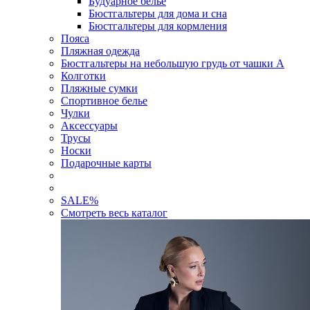
Будуарное белье
Бюстгальтеры для дома и сна
Бюстгальтеры для кормления
Пояса
Пляжная одежда
Бюстгальтеры на небольшую грудь от чашки А
Колготки
Пляжные сумки
Спортивное белье
Чулки
Аксессуары
Трусы
Носки
Подарочные карты
SALE
%
Смотреть весь каталог