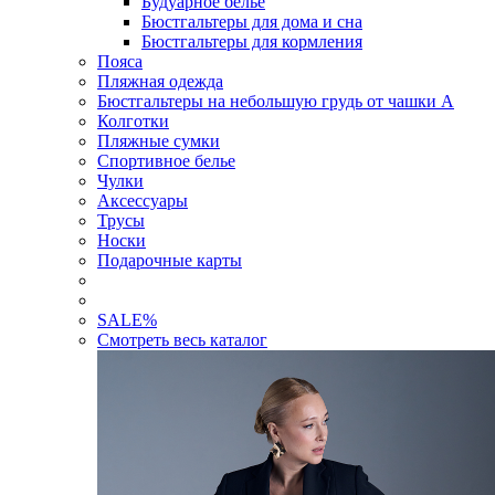
Будуарное белье
Бюстгальтеры для дома и сна
Бюстгальтеры для кормления
Пояса
Пляжная одежда
Бюстгальтеры на небольшую грудь от чашки А
Колготки
Пляжные сумки
Спортивное белье
Чулки
Аксессуары
Трусы
Носки
Подарочные карты
SALE
%
Смотреть весь каталог