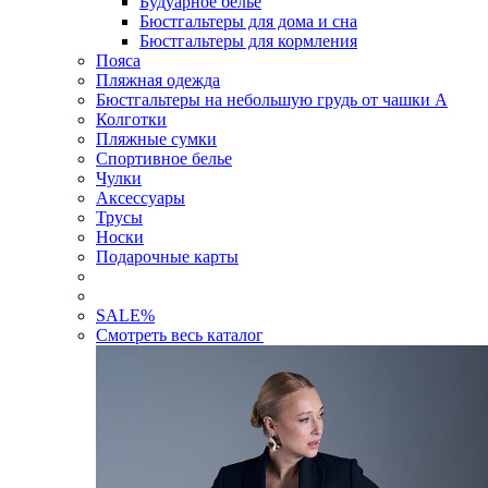
Будуарное белье
Бюстгальтеры для дома и сна
Бюстгальтеры для кормления
Пояса
Пляжная одежда
Бюстгальтеры на небольшую грудь от чашки А
Колготки
Пляжные сумки
Спортивное белье
Чулки
Аксессуары
Трусы
Носки
Подарочные карты
SALE
%
Смотреть весь каталог