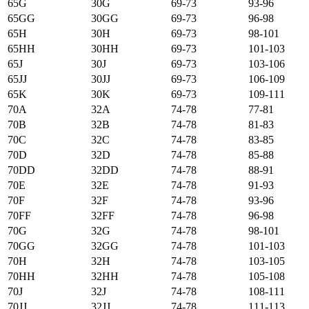
65G
30G
69-73
93-96
65GG
30GG
69-73
96-98
65H
30H
69-73
98-101
65HH
30HH
69-73
101-103
65J
30J
69-73
103-106
65JJ
30JJ
69-73
106-109
65K
30K
69-73
109-111
70А
32А
74-78
77-81
70B
32B
74-78
81-83
70C
32C
74-78
83-85
70D
32D
74-78
85-88
70DD
32DD
74-78
88-91
70E
32E
74-78
91-93
70F
32F
74-78
93-96
70FF
32FF
74-78
96-98
70G
32G
74-78
98-101
70GG
32GG
74-78
101-103
70H
32H
74-78
103-105
70HH
32HH
74-78
105-108
70J
32J
74-78
108-111
70JJ
32JJ
74-78
111-113