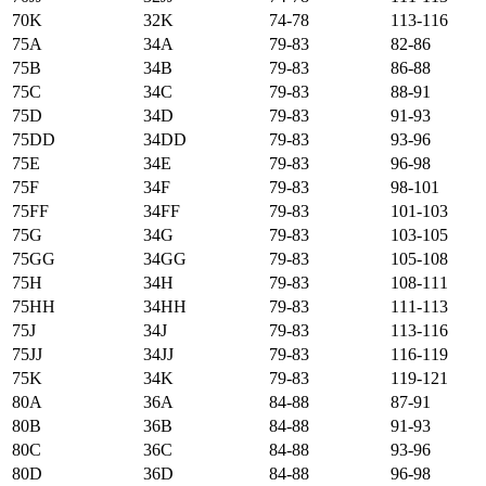
70K
32K
74-78
113-116
75А
34А
79-83
82-86
75B
34B
79-83
86-88
75C
34C
79-83
88-91
75D
34D
79-83
91-93
75DD
34DD
79-83
93-96
75E
34E
79-83
96-98
75F
34F
79-83
98-101
75FF
34FF
79-83
101-103
75G
34G
79-83
103-105
75GG
34GG
79-83
105-108
75H
34H
79-83
108-111
75HH
34HH
79-83
111-113
75J
34J
79-83
113-116
75JJ
34JJ
79-83
116-119
75K
34K
79-83
119-121
80А
36А
84-88
87-91
80B
36B
84-88
91-93
80C
36C
84-88
93-96
80D
36D
84-88
96-98