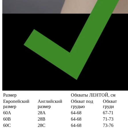
Размер
Обхваты ЛЕНТОЙ, см
Европейский
Английский
Обхват под
Обхват
размер
размер
грудью
груди
60А
28А
64-68
67-71
60B
28B
64-68
71-73
60C
28C
64-68
73-76