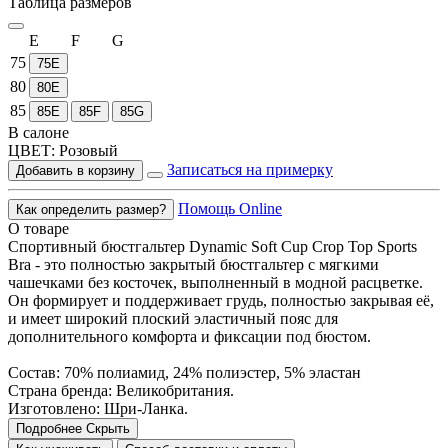
Таблица размеров
E
F
G
75
75E
80
80E
85
85E
85F
85G
В салоне
ЦВЕТ:
Розовый
Записаться на примерку
Добавить в корзину
Помощь Online
Как определить размер?
О товаре
Спортивный бюстгальтер Dynamic Soft Cup Crop Top Sports
Bra - это полностью закрытый бюстгальтер с мягкими
чашечками без косточек, выполненный в модной расцветке.
Он формирует и поддерживает грудь, полностью закрывая её,
и имеет широкий плоский эластичный пояс для
дополнительного комфорта и фиксации под бюстом.
Состав: 70% полиамид, 24% полиэстер, 5% эластан
Страна бренда: Великобритания.
Изготовлено: Шри-Ланка.
Подробнее
Скрыть