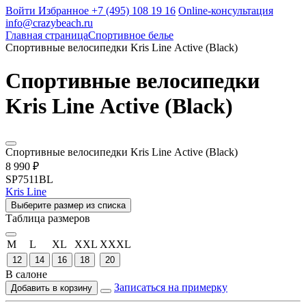
Войти
Избранное
+7 (495) 108 19 16
Online-консультация
info@crazybeach.ru
Главная страница
Спортивное белье
Спортивные велосипедки Kris Line Active (Black)
Спортивные велосипедки
Kris Line Active (Black)
Спортивные велосипедки Kris Line Active (Black)
8 990 ₽
SP7511BL
Kris Line
Выберите размер из списка
Таблица размеров
M
L
XL
XXL
XXXL
12
14
16
18
20
В салоне
Записаться на примерку
Добавить в корзину