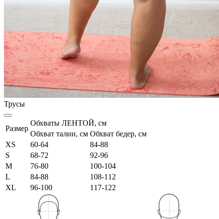
Трусы
Обхваты ЛЕНТОЙ, см
Размер
Обхват талии, см
Обхват бедер, см
XS
60-64
84-88
S
68-72
92-96
M
76-80
100-104
L
84-88
108-112
XL
96-100
117-122